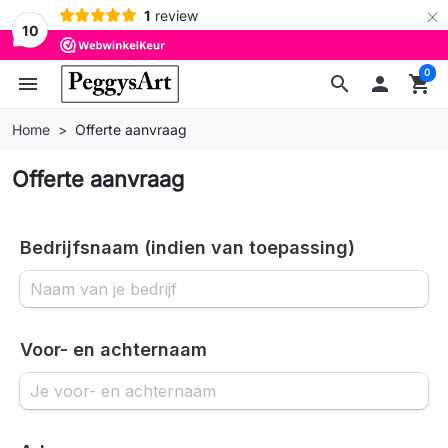
×
1
review
10
0
menu
search

shopping_cart
Home
Offerte aanvraag
Offerte aanvraag