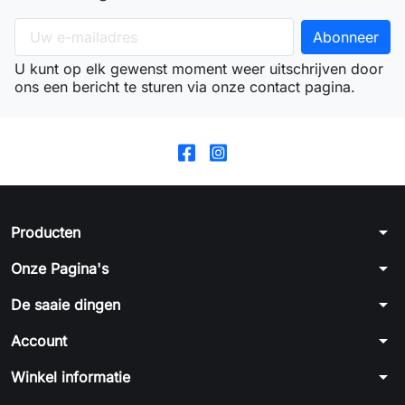
U kunt op elk gewenst moment weer uitschrijven door
ons een bericht te sturen via onze contact pagina.
arrow_drop_down
Producten
arrow_drop_down
Onze Pagina's
arrow_drop_down
De saaie dingen
arrow_drop_down
Account
arrow_drop_down
Winkel informatie