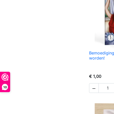
Bemoediging

S
worden!
€ 1,00
10
