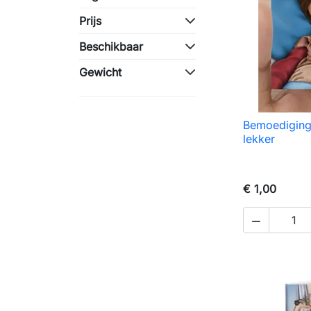
Prijs
Beschikbaar
Gewicht
Bemoedigings

S
lekker
€ 1,00
