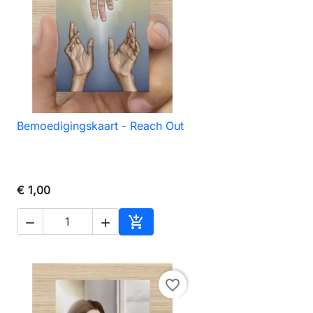
Bemoedigingskaart - Reach Out

Snel bekijken
€ 1,00



agen
In winkelwagen
favorite_border