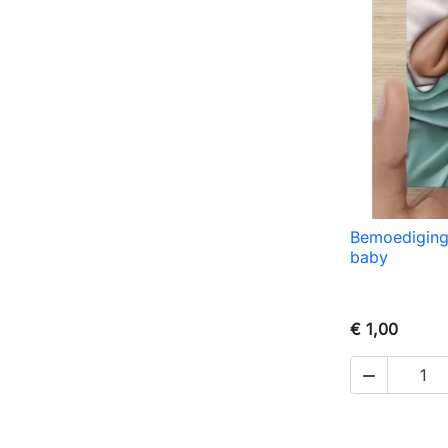
Bemoediging

S
baby
€ 1,00
