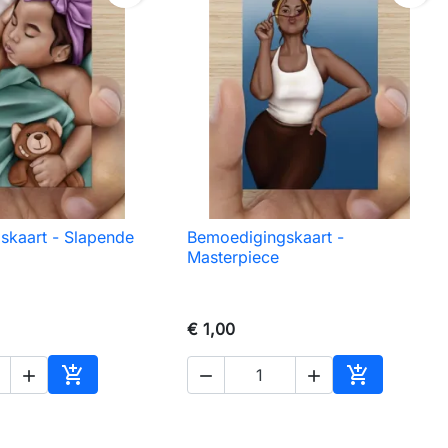
skaart - Slapende
Bemoedigingskaart -
nel bekijken

Snel bekijken
Masterpiece
€ 1,00





In winkelwagen
In winkelw