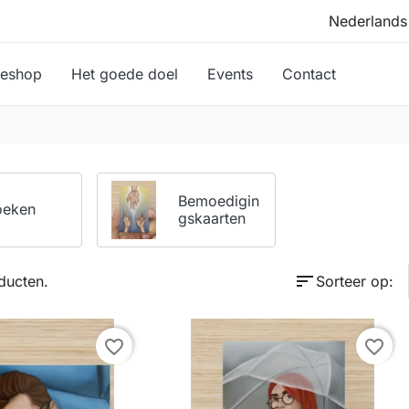
ieshop
Het goede doel
Events
Contact
Bemoedigin
oeken
gs­kaarten
sort
ducten.
Sorteer op:
favorite_border
favorite_border