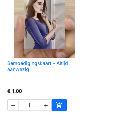
Bemoedigingskaart - Altijd

Snel bekijken
aanwezig
€ 1,00



agen
In winkelwagen