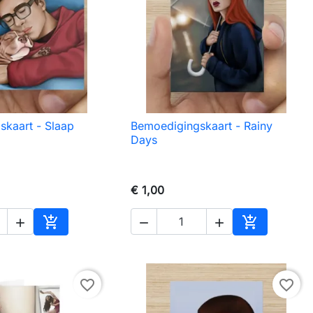
kaart - Slaap
Bemoedigingskaart - Rainy
nel bekijken

Snel bekijken
Days
€ 1,00





In winkelwagen
In winkelw
favorite_border
favorite_border