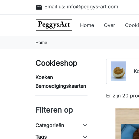
email
Email us:
info@peggys-art.com
Home
Over
Cook
Home
Cookieshop
K
Koeken
Bemoedigings­kaarten
Er zijn 20 pro
Filteren op
Categorieën
Tags